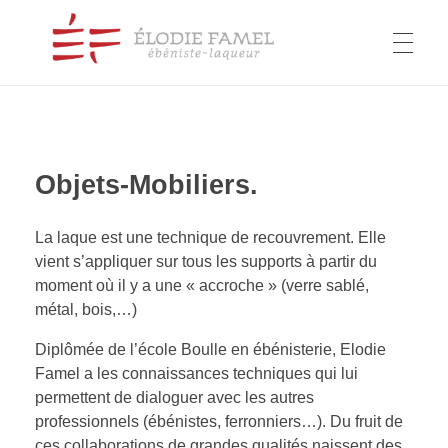
COLLECTIONS
Élodie Famel
ébéniste-laqueur
Objets-Mobiliers.
Motifs
CONTACT
Histoire(s)
La laque est une technique de recouvrement. Elle
vient s’appliquer sur tous les supports à partir du
Matières
moment où il y a une « accroche » (verre sablé,
métal, bois,…)
Objets
Diplômée de l’école Boulle en ébénisterie, Elodie
Restauration
Famel a les connaissances techniques qui lui
permettent de dialoguer avec les autres
professionnels (ébénistes, ferronniers…). Du fruit de
ces collaborations de grandes qualités naissent des