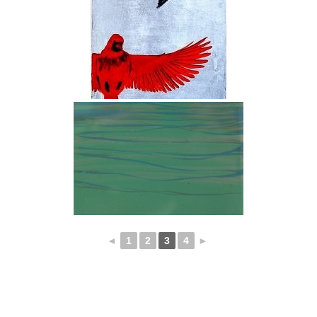
◄
1
2
3
4
►