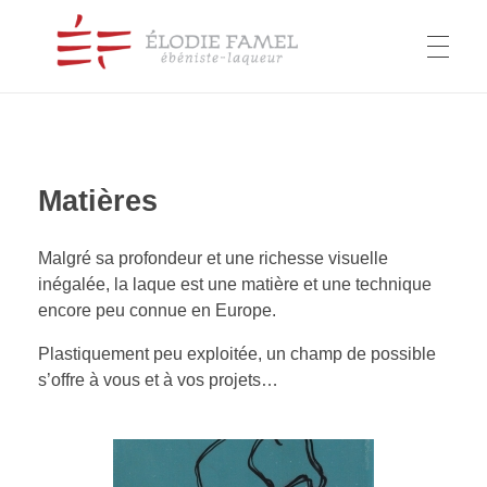
COLLECTIONS
Élodie Famel
ébéniste-laqueur
Matières
Motifs
CONTACT
Histoire(s)
Malgré sa profondeur et une richesse visuelle
inégalée, la laque est une matière et une technique
Matières
encore peu connue en Europe.
Objets
Plastiquement peu exploitée, un champ de possible
s’offre à vous et à vos projets…
Restauration